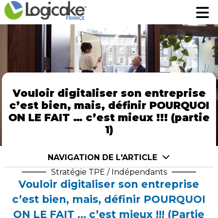
Fonctionnalités
Fonctionnalités
Tarifs
Tarifs
A propos
A propos
Prenez rendez-vous pour une démo
Prenez rendez-vous pour une démo
Vouloir digitaliser son entreprise
c’est bien, mais, définir POURQUOI
Robin assistant AI
Robin assistant AI
ON LE FAIT … c’est mieux !!! (partie
1)
Se connecter
Se connecter
NAVIGATION DE L'ARTICLE
Stratégie TPE / Indépendants
Vouloir digitaliser son entreprise
c’est bien, mais, définir POURQUOI
ON LE FAIT … c’est mieux !!! (Partie