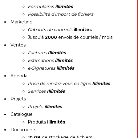
Formulaires
illimités
Possibilité d'import de fichiers
Marketing
Gabarits de courriels
illimités
Jusqu'à
2000
envois de courriels / mois
Ventes
Factures
Illimités
Estimations
illimités
e-Signatures
illimités
Agenda
Prise de rendez-vous en ligne
Illimités
Services
Illimités
Projets
Projets
illimités
Catalogue
Produits
illimités
Documents
10 GB
de stockage de fichiers