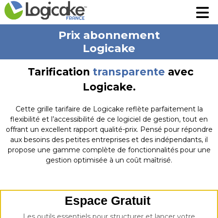
Fonctionnalités
Fonctionnalités
Tarifs
Tarifs
Prix abonnement
Logicake
A propos
A propos
Tarification
transparente
avec
Prenez rendez-vous pour une démo
Prenez rendez-vous pour une démo
Logicake.
Cette grille tarifaire de Logicake reflète parfaitement la
Robin assistant AI
Robin assistant AI
flexibilité et l’accessibilité de ce logiciel de gestion, tout en
offrant un excellent rapport qualité-prix. Pensé pour répondre
aux besoins des petites entreprises et des indépendants, il
Se connecter
Se connecter
propose une gamme complète de fonctionnalités pour une
gestion optimisée à un coût maîtrisé.
Espace Gratuit
Les outils essentiels pour structurer et lancer votre