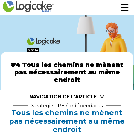
Fonctionnalités
Fonctionnalités
Tarifs
Tarifs
A propos
A propos
Prenez rendez-vous pour une démo
Prenez rendez-vous pour une démo
#4 Tous les chemins ne mènent
Robin assistant AI
Robin assistant AI
pas nécessairement au même
endroit
Se connecter
Se connecter
NAVIGATION DE L'ARTICLE
Stratégie TPE / Indépendants
Tous les chemins ne mènent
pas nécessairement au même
endroit