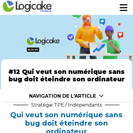
Fonctionnalités
Fonctionnalités
Tarifs
Tarifs
A propos
A propos
Prenez rendez-vous pour une démo
Prenez rendez-vous pour une démo
Robin assistant AI
Robin assistant AI
#12 Qui veut son numérique sans
bug doit éteindre son ordinateur
Se connecter
Se connecter
NAVIGATION DE L'ARTICLE
Stratégie TPE / Indépendants
Qui veut son numérique sans
bug doit éteindre son
ordinateur